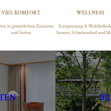
VIEL KOMFORT
WELLNESS
tten in gemütlichen Zimmern
Entspannung & Wohlbefind
und Suiten
Saunen, Schwimmbad und M
ITEN
BI